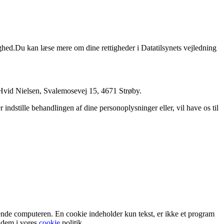
dighed.Du kan læse mere om dine rettigheder i Datatilsynets vejledning
Hvid Nielsen, Svalemosevej 15, 4671 Strøby.
 indstille behandlingen af dine personoplysninger eller, vil have os til
kende computeren. En cookie indeholder kun tekst, er ikke et program
e dem i vores
cookie
politik.