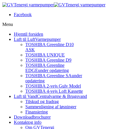
Facebook
Menu
Hjem
til forsiden
Luft til Luft
Varmepumper
TOSHIBA Greenline D10
ASK
TOSHIBA UNIQUE
TOSHIBA Greenline D9
TOSHIBA Greenline
EDGE
under opdatering
TOSHIBA Greenline SA
under
opdatering
TOSHIBA 2-vejs Gulv Model
TOSHIBA 4-vejs Loft Kassette
Luft til Vand
Centralvarme & Brugsvand
Tilskud og fradrag
Sammenligning af løsninger
Finansiering
Download
brochurer
Kontakt
og info
Om GVTenergi