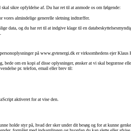
 skal sikre opfyldelse af. Du har ret til at anmode os om følgende:
for vores almindelige generelle sletning indtræffer.
nlige data, og du har ret til at indgive klage til en databeskyttelsesmyn
.
e personoplysninger på www.gvtenergi.dk er virksomhedens ejer Klaus 
g, bede om en kopi af disse oplysninger, ønsker at vi skal begrænse eller
nvendelse pr. telefon, email eller brev til:
cript aktiveret for at vise den.
 kunne holde styr på, hvad der sker under dit besøg og for at kunne gen
ender, formålet med indsamlingen og hvordan du kan slette eller afvis