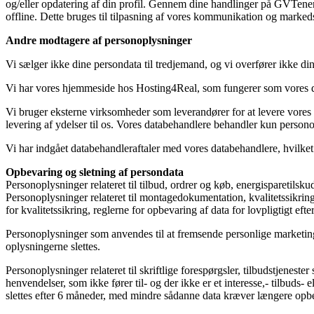
og/eller opdatering af din profil. Gennem dine handlinger på GVTenerg
offline. Dette bruges til tilpasning af vores kommunikation og markedsf
Andre modtagere af personoplysninger
Vi sælger ikke dine persondata til tredjemand, og vi overfører ikke din
Vi har vores hjemmeside hos Hosting4Real, som fungerer som vores da
Vi bruger eksterne virksomheder som leverandører for at levere vores 
levering af ydelser til os. Vores databehandlere behandler kun person
Vi har indgået databehandleraftaler med vores databehandlere, hvilket 
Opbevaring og sletning af persondata
Personoplysninger relateret til tilbud, ordrer og køb, energisparetilsku
Personoplysninger relateret til montagedokumentation, kvalitetssikring, l
for kvalitetssikring, reglerne for opbevaring af data for lovpligtigt eft
Personoplysninger som anvendes til at fremsende personlige marketingme
oplysningerne slettes.
Personoplysninger relateret til skriftlige forespørgsler, tilbudstjene
henvendelser, som ikke fører til- og der ikke er et interesse,- tilbuds- 
slettes efter 6 måneder, med mindre sådanne data kræver længere opb