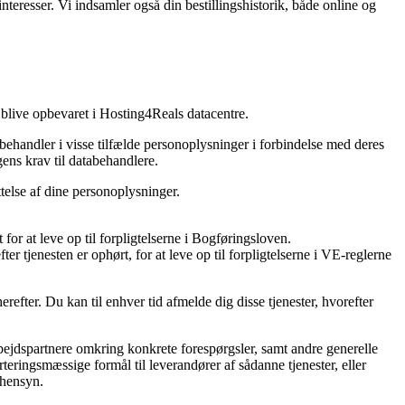
teresser. Vi indsamler også din bestillingshistorik, både online og
blive opbevaret i Hosting4Reals datacentre.
behandler i visse tilfælde personoplysninger i forbindelse med deres
ens krav til databehandlere.
telse af dine personoplysninger.
for at leve op til forpligtelserne i Bogføringsloven.
ter tjenesten er ophørt, for at leve op til forpligtelserne i VE-reglerne
efter. Du kan til enhver tid afmelde dig disse tjenester, hvorefter
rbejdspartnere omkring konkrete forespørgsler, samt andre generelle
orteringsmæssige formål til leverandører af sådanne tjenester, eller
 hensyn.