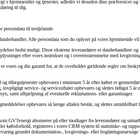
i´s hjemmesider og tjenester, udleder vi desuden dine præferencer og in
øring til dig.
e persondata til tredjelande.
tabehandler. Alle persondata som du oplyser på vores hjemmeside vil 
ydelser bedst muligt. Disse eksterne leverandører er databehandlere og 
oplysninger efter vores instrukser og i overensstemmelse med lovgivning
er vores og din garanti for, at de overholder gældende regler om beskyt
d og tillægstjenester opbevares i minimum 5 år efter købet er gennemført 
ovpligtigt service- og serviceaftaler opbevares og slettes tidligst 5 år ef
ersyn, samt afhjælpning af eventuelle reklamations- eller garantisager.
ddelelser opbevares så længe aftalen består, og slettes umiddelbart her
ster som GVTenergi abonnerer på eller modtager fra leverandører og sama
eller købsforhold, registreres i vores CRM system til statistiske- og rapp
evaring grundet dokumentation-, lovgivnings- eller bogføringsmæssige