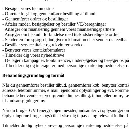
- Besøger vores hjemmeside
- Opretter log-in og gennemfører bestilling af tilbud
- Gennemfører ordrer og bestillinger
- Aftaler møder, besigtigelser og bestiller VE-beregninger
- Ansøger om finansiering gennem vores finansieringspartnere
- Ansøger om tilskud i forbindelse med tilskudsberettigede ordrer
- Sender en forespørgsel, indgiver reklamation eller sender os feedbac
- Bestiller serviceaftaler og rekvirerer service
- Benytter vores kontaktformularer
- Tilmelder dig vores nyhedsbreve
- Deltager i kampagner, konkurrencer, undersøgelser og besøger os p
- Tilmelder dig og interagerer med personlige marketingmeddelelser (
Behandlingsgrundlag og formål
Når du gennemfører bestiller tilbud, gennemfører køb, benytter kontak
adresse, telefonnummer, e-mail, ejendoms oplysninger og evt. kommentar
behandle henvendelser vedrørende din bestilling, tilbud eller ordre, f.e
tilskudsansøgninger mv.
Når du bruger GVTenergi's hjemmesider, indsamler vi oplysninger om d
Oplysningerne bruges også til at vise dig tilpasset og relevant indho
Tilmelder du dig nyhedsbreve og personlige marketingmeddelelser på f