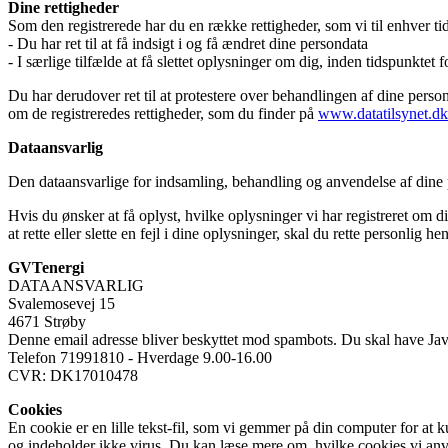
Dine rettigheder
Som den registrerede har du en række rettigheder, som vi til enhver tid
- Du har ret til at få indsigt i og få ændret dine persondata
- I særlige tilfælde at få slettet oplysninger om dig, inden tidspunktet 
Du har derudover ret til at protestere over behandlingen af dine perso
om de registreredes rettigheder, som du finder på
www.datatilsynet.dk
Dataansvarlig
Den dataansvarlige for indsamling, behandling og anvendelse af din
Hvis du ønsker at få oplyst, hvilke oplysninger vi har registreret om di
at rette eller slette en fejl i dine oplysninger, skal du rette personlig he
GVTenergi
DATAANSVARLIG
Svalemosevej 15
4671 Strøby
Denne email adresse bliver beskyttet mod spambots. Du skal have JavaS
Telefon 71991810 - Hverdage 9.00-16.00
CVR: DK17010478
Cookies
En cookie er en lille tekst-fil, som vi gemmer på din computer for at
og indeholder ikke virus. Du kan læse mere om, hvilke cookies vi anv