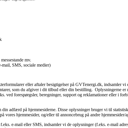
k
å messestande mv.
e-mail, SMS, sociale medier)
terformularer eller aftaler besigtigelser på GVTenergi.dk, indsamler v
er, som du afgiver i dit tilbud eller din bestilling. Oplysningerne er 
ks. ved forespørgsler, beregninger, support og reklamationer eller i forbi
in adfærd på hjemmesiderne. Disse oplysninger bruger vi til statistisk
ld på vores hjemmesider, og/eller til annoncebrug på andre hjemmesider/
.eks. e-mail eller SMS, indsamler vi de oplysninger (f.eks. e-mail adr