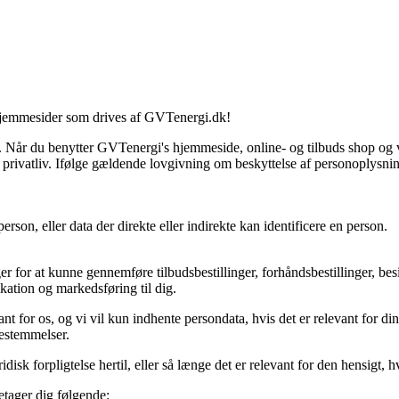
hjemmesider som drives af GVTenergi.dk!
 Når du benytter GVTenergi's hjemmeside, online- og tilbuds shop og v
 privatliv. Ifølge gældende lovgivning om beskyttelse af personoplysning
person, eller data der direkte eller indirekte kan identificere en person.
r for at kunne gennemføre tilbudsbestillinger, forhåndsbestillinger, bes
ikation og markedsføring til dig.
vant for os, og vi vil kun indhente persondata, hvis det er relevant for
bestemmelser.
disk forpligtelse hertil, eller så længe det er relevant for den hensigt,
etager dig følgende: