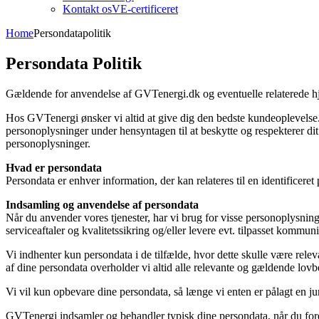
Kontakt os
VE-certificeret
Home
Persondatapolitik
Persondata Politik
Gældende for anvendelse af GVTenergi.dk og eventuelle relaterede 
Hos GVTenergi ønsker vi altid at give dig den bedste kundeoplevelse.
personoplysninger under hensyntagen til at beskytte og respekterer dit
personoplysninger.
Hvad er persondata
Persondata er enhver information, der kan relateres til en identificeret 
Indsamling og anvendelse af persondata
Når du anvender vores tjenester, har vi brug for visse personoplysninge
serviceaftaler og kvalitetssikring og/eller levere evt. tilpasset kommun
Vi indhenter kun persondata i de tilfælde, hvor dette skulle være rele
af dine persondata overholder vi altid alle relevante og gældende lov
Vi vil kun opbevare dine persondata, så længe vi enten er pålagt en juri
GVTenergi indsamler og behandler typisk dine persondata, når du for